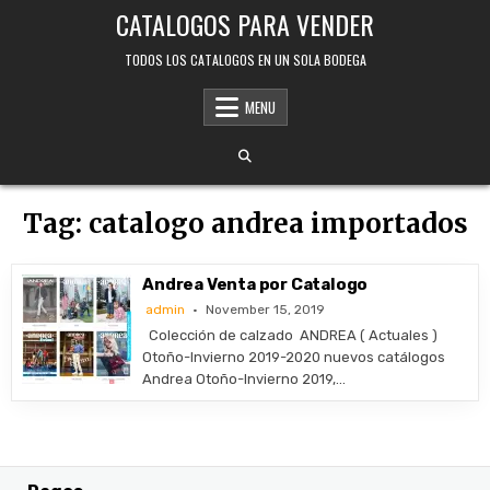
Skip
CATALOGOS PARA VENDER
to
content
TODOS LOS CATALOGOS EN UN SOLA BODEGA
MENU
Tag:
catalogo andrea importados
Andrea Venta por Catalogo
admin
November 15, 2019
Colección de calzado ANDREA ( Actuales )
Otoño-Invierno 2019-2020 nuevos catálogos
Andrea Otoño-Invierno 2019,…