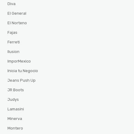
Diva
El General
El Norteno
Fajas
Ferreti
Ilusion
ImporMexico
Inicia tu Negocio
Jeans Push Up
JR Boots
Judys
Lamasini
Minerva
Montero