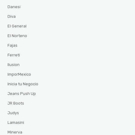
Danesi
Diva
El General
El Norteno
Fajas
Ferreti
Ilusion
ImporMexico
Inicia tu Negocio
Jeans Push Up
JR Boots
Judys
Lamasini
Minerva