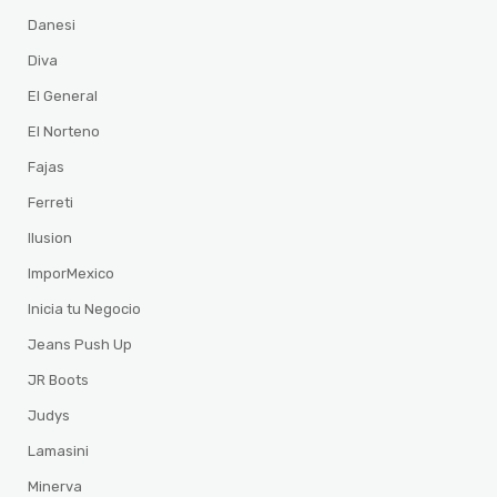
Danesi
Diva
El General
El Norteno
Fajas
Ferreti
Ilusion
ImporMexico
Inicia tu Negocio
Jeans Push Up
JR Boots
Judys
Lamasini
Minerva