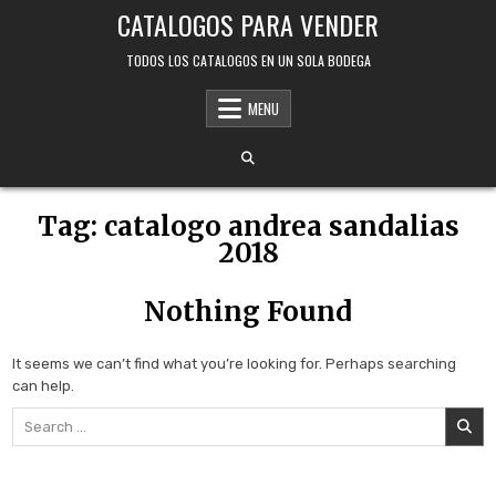
Skip
CATALOGOS PARA VENDER
to
content
TODOS LOS CATALOGOS EN UN SOLA BODEGA
MENU
Tag:
catalogo andrea sandalias
2018
Nothing Found
It seems we can’t find what you’re looking for. Perhaps searching
can help.
Search
for: