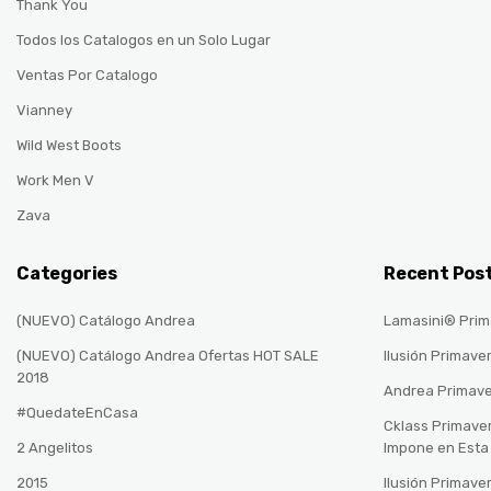
Thank You
Todos los Catalogos en un Solo Lugar
Ventas Por Catalogo
Vianney
Wild West Boots
Work Men V
Zava
Categories
Recent Pos
(NUEVO) Catálogo Andrea
Lamasini® Prim
(NUEVO) Catálogo Andrea Ofertas HOT SALE
Ilusión Primave
2018
Andrea Primav
#QuedateEnCasa
Cklass Primave
2 Angelitos
Impone en Est
2015
Ilusión Primave