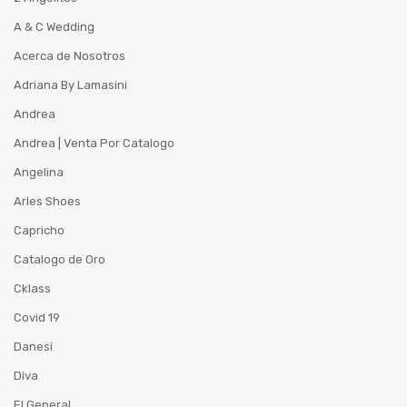
A & C Wedding
Acerca de Nosotros
Adriana By Lamasini
Andrea
Andrea | Venta Por Catalogo
Angelina
Arles Shoes
Capricho
Catalogo de Oro
Cklass
Covid 19
Danesi
Diva
El General