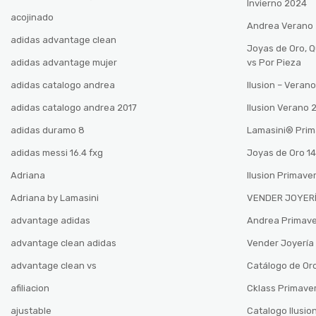
Invierno 2024
acojinado
Andrea Verano
adidas advantage clean
Joyas de Oro, 
adidas advantage mujer
vs Por Pieza
adidas catalogo andrea
Ilusion – Vera
adidas catalogo andrea 2017
Ilusion Verano
adidas duramo 8
Lamasini®️ Pri
adidas messi 16.4 fxg
Joyas de Oro 14
Adriana
Ilusion Primave
Adriana by Lamasini
VENDER JOYERÍ
advantage adidas
Andrea Primav
advantage clean adidas
Vender Joyería 
advantage clean vs
Catálogo de Oro
afiliacion
Cklass Primave
ajustable
Catalogo Ilusio