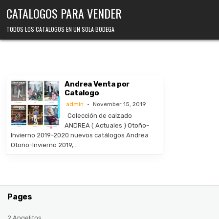
Skip
CATALOGOS PARA VENDER
to
content
TODOS LOS CATALOGOS EN UN SOLA BODEGA
Andrea Venta por
Catalogo
admin
November 15, 2019
Colección de calzado
ANDREA ( Actuales ) Otoño-
Invierno 2019-2020 nuevos catálogos Andrea
Otoño-Invierno 2019,…
Pages
2 Angelitos