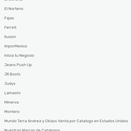
El Norteno
Fajas
Ferreti
Ilusion
ImporMexico
Inicia tu Negocio
Jeans Push Up
JR Boots
Judys
Lamasini
Minerva
Montero
Mundo Terra Andrea y Cklass Venta por Catalogo en Estados Unidos
Nuestras Marcas de Catalogos