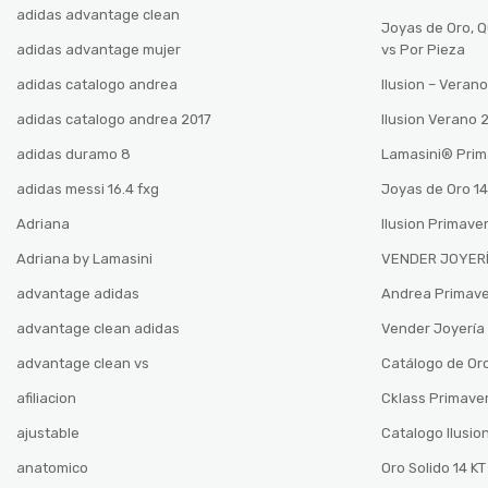
adidas advantage clean
Joyas de Oro, 
adidas advantage mujer
vs Por Pieza
adidas catalogo andrea
Ilusion – Vera
adidas catalogo andrea 2017
Ilusion Verano
adidas duramo 8
Lamasini®️ Pri
adidas messi 16.4 fxg
Joyas de Oro 14
Adriana
Ilusion Primave
Adriana by Lamasini
VENDER JOYERÍ
advantage adidas
Andrea Primav
advantage clean adidas
Vender Joyería 
advantage clean vs
Catálogo de Oro
afiliacion
Cklass Primave
ajustable
Catalogo Ilusio
anatomico
Oro Solido 14 KT