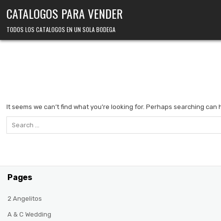
Skip
CATALOGOS PARA VENDER
to
content
TODOS LOS CATALOGOS EN UN SOLA BODEGA
It seems we can’t find what you’re looking for. Perhaps searching can 
Search
for:
Pages
2 Angelitos
A & C Wedding