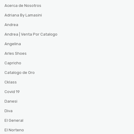
Acerca de Nosotros
Adriana By Lamasini
Andrea
Andrea | Venta Por Catalogo
Angelina
Arles Shoes
Capricho
Catalogo de Oro
Cklass
Covid 19
Danesi
Diva
El General
El Norteno