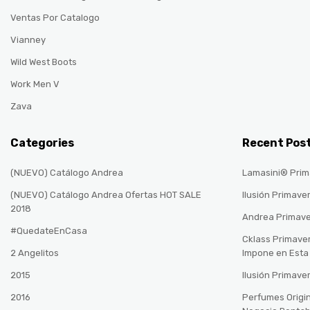
Ventas Por Catalogo
Vianney
Wild West Boots
Work Men V
Zava
Categories
Recent Pos
(NUEVO) Catálogo Andrea
Lamasini® Prim
(NUEVO) Catálogo Andrea Ofertas HOT SALE
Ilusión Primave
2018
Andrea Primav
#QuedateEnCasa
Cklass Primave
2 Angelitos
Impone en Est
2015
Ilusión Primave
2016
Perfumes Origin