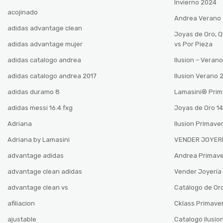
Invierno 2024
acojinado
Andrea Verano
adidas advantage clean
Joyas de Oro, 
adidas advantage mujer
vs Por Pieza
adidas catalogo andrea
Ilusion – Vera
adidas catalogo andrea 2017
Ilusion Verano
adidas duramo 8
Lamasini®️ Pri
adidas messi 16.4 fxg
Joyas de Oro 14
Adriana
Ilusion Primave
Adriana by Lamasini
VENDER JOYERÍ
advantage adidas
Andrea Primav
advantage clean adidas
Vender Joyería 
advantage clean vs
Catálogo de Oro
afiliacion
Cklass Primave
ajustable
Catalogo Ilusio