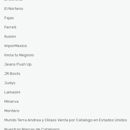
El Norteno
Fajas
Ferreti
Ilusion
ImporMexico
Inicia tu Negocio
Jeans Push Up
JR Boots
Judys
Lamasini
Minerva
Montero
Mundo Terra Andrea y Cklass Venta por Catalogo en Estados Unidos
Nuestras Marcas de Catalogos