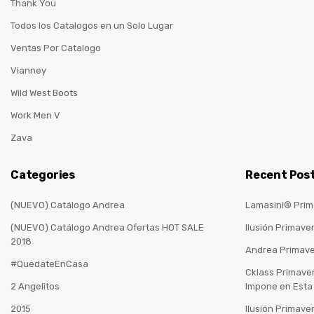
Thank You
Todos los Catalogos en un Solo Lugar
Ventas Por Catalogo
Vianney
Wild West Boots
Work Men V
Zava
Categories
Recent Pos
(NUEVO) Catálogo Andrea
Lamasini® Prim
(NUEVO) Catálogo Andrea Ofertas HOT SALE
Ilusión Primave
2018
Andrea Primav
#QuedateEnCasa
Cklass Primave
2 Angelitos
Impone en Est
2015
Ilusión Primave