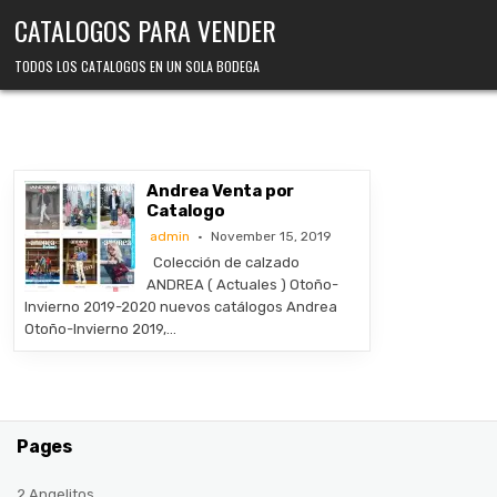
Skip
CATALOGOS PARA VENDER
to
content
TODOS LOS CATALOGOS EN UN SOLA BODEGA
Andrea Venta por
Catalogo
admin
November 15, 2019
Colección de calzado
ANDREA ( Actuales ) Otoño-
Invierno 2019-2020 nuevos catálogos Andrea
Otoño-Invierno 2019,…
Pages
2 Angelitos