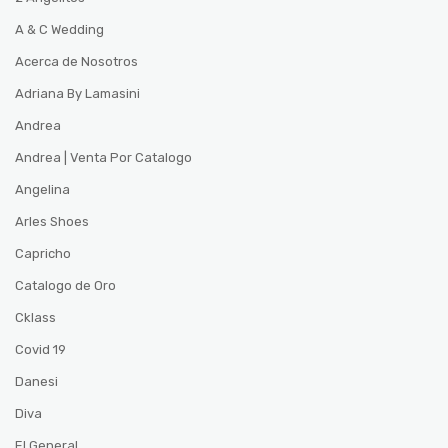
A & C Wedding
Acerca de Nosotros
Adriana By Lamasini
Andrea
Andrea | Venta Por Catalogo
Angelina
Arles Shoes
Capricho
Catalogo de Oro
Cklass
Covid 19
Danesi
Diva
El General