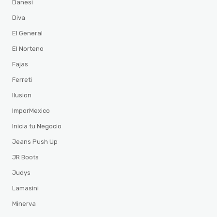
Danesi
Diva
El General
El Norteno
Fajas
Ferreti
Ilusion
ImporMexico
Inicia tu Negocio
Jeans Push Up
JR Boots
Judys
Lamasini
Minerva