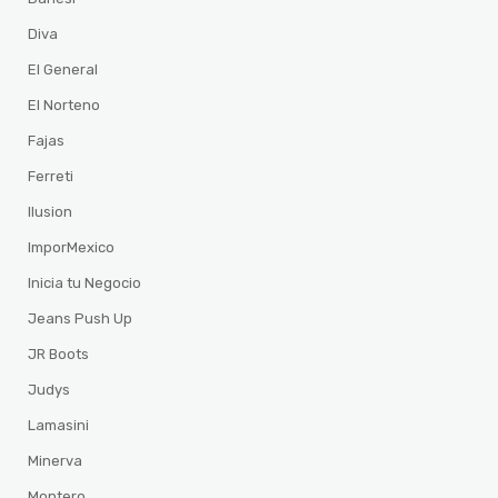
Diva
El General
El Norteno
Fajas
Ferreti
Ilusion
ImporMexico
Inicia tu Negocio
Jeans Push Up
JR Boots
Judys
Lamasini
Minerva
Montero