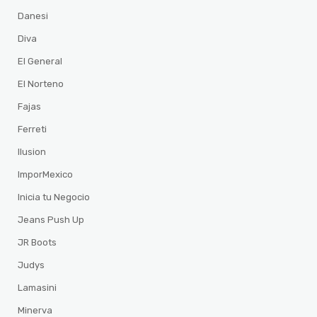
Danesi
Diva
El General
El Norteno
Fajas
Ferreti
Ilusion
ImporMexico
Inicia tu Negocio
Jeans Push Up
JR Boots
Judys
Lamasini
Minerva