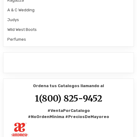
Ragazza
A & C Wedding
Judys
Wild West Boots
Perfumes
Ordena tus Catalogos llamando al
1(800) 825-9452
#VentaPorCatalogo
#NoOrdenMinima
#PreciosDeMayoreo