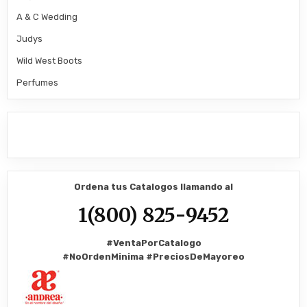
A & C Wedding
Judys
Wild West Boots
Perfumes
Ordena tus Catalogos llamando al
1(800) 825-9452
#VentaPorCatalogo
#NoOrdenMinima
#PreciosDeMayoreo