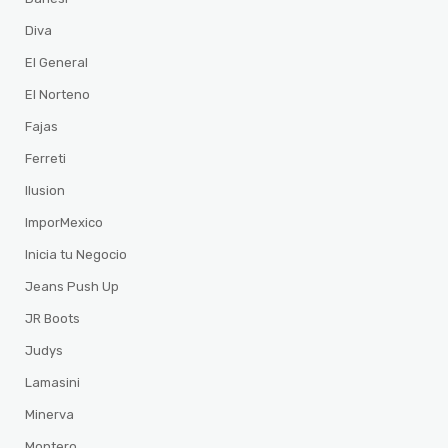
Diva
El General
El Norteno
Fajas
Ferreti
Ilusion
ImporMexico
Inicia tu Negocio
Jeans Push Up
JR Boots
Judys
Lamasini
Minerva
Montero