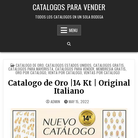
Skip
CATALOGOS PARA VENDER
to
content
TODOS LOS CATALOGOS EN UN SOLA BODEGA
MENU
POSTED
CATALOGO DE ORO
,
CATALOGOS ESTADOS UNIDOS
,
CATALOGOS GRATIS
,
IN
CATALOGOS PARA MAYORISTA
,
CATALOGOS PARA VENDER
,
MEMBRESIA GRATIS
,
ORO POR CATALOGO
,
VENTA POR CATALOGO
,
VENTAS POR CATALOGO
Catalogo de Oro |14 Kt | Original
Italiano
ADMIN
MAY 15, 2022