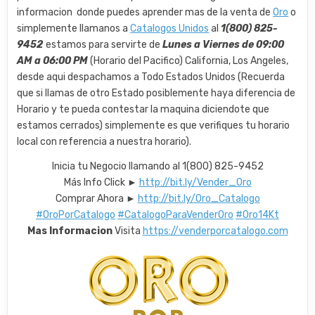
informacion donde puedes aprender mas de la venta de
Oro
o
simplemente llamanos a
Catalogos Unidos
al
1(800) 825-
9452
estamos para servirte de
Lunes a Viernes de 09:00
AM a 06:00 PM
(Horario del Pacifico) California, Los Angeles,
desde aqui despachamos a Todo Estados Unidos (Recuerda
que si llamas de otro Estado posiblemente haya diferencia de
Horario y te pueda contestar la maquina diciendote que
estamos cerrados) simplemente es que verifiques tu horario
local con referencia a nuestra horario).
Inicia tu Negocio llamando al 1(800) 825-9452
Más Info Click ►
http://bit.ly/Vender_Oro
Comprar Ahora ►
http://bit.ly/Oro_Catalogo
#OroPorCatalogo
#CatalogoParaVenderOro
#Oro14Kt
Mas Informacion
Visita
https://venderporcatalogo.com