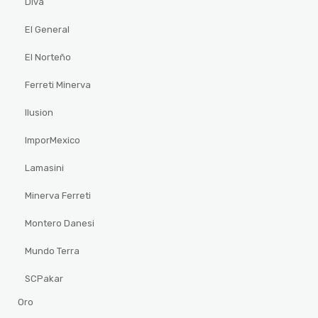
Diva
El General
El Norteño
Ferreti Minerva
Ilusion
ImporMexico
Lamasini
Minerva Ferreti
Montero Danesi
Mundo Terra
SCPakar
Oro