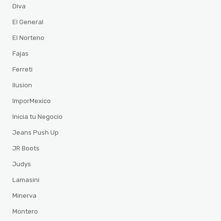
Diva
El General
El Norteno
Fajas
Ferreti
Ilusion
ImporMexico
Inicia tu Negocio
Jeans Push Up
JR Boots
Judys
Lamasini
Minerva
Montero