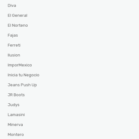
Diva
El General
El Norteno
Fajas
Ferreti
Ilusion
ImporMexico
Inicia tu Negocio
Jeans Push Up
JR Boots
Judys
Lamasini
Minerva
Montero