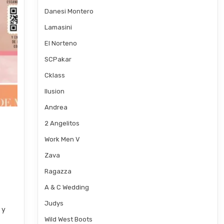
Danesi Montero
Lamasini
El Norteno
SCPakar
Cklass
Ilusion
Andrea
2 Angelitos
Work Men V
Zava
Ragazza
A & C Wedding
Judys
 y
Wild West Boots