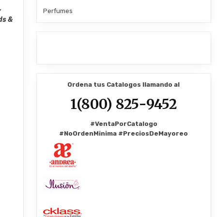
,
Perfumes
ds &
Ordena tus Catalogos llamando al
1(800) 825-9452
#VentaPorCatalogo
#NoOrdenMinima
#PreciosDeMayoreo