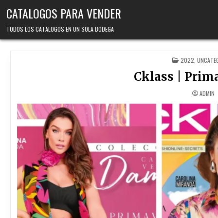
Skip
CATALOGOS PARA VENDER
to
content
TODOS LOS CATALOGOS EN UN SOLA BODEGA
POSTED
2022
,
UNCATE
IN
Cklass | Prim
ADMIN