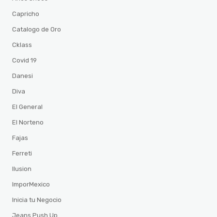
Capricho
Catalogo de Oro
Cklass
Covid 19
Danesi
Diva
El General
El Norteno
Fajas
Ferreti
Ilusion
ImporMexico
Inicia tu Negocio
Jeans Push Up