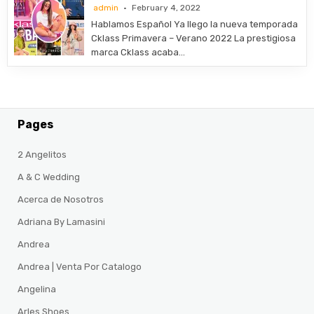
admin
February 4, 2022
Hablamos Español Ya llego la nueva temporada
Cklass Primavera – Verano 2022 La prestigiosa
marca Cklass acaba…
Pages
2 Angelitos
A & C Wedding
Acerca de Nosotros
Adriana By Lamasini
Andrea
Andrea | Venta Por Catalogo
Angelina
Arles Shoes