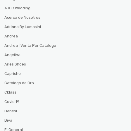
A & C Wedding
Acerca de Nosotros
Adriana By Lamasini
Andrea
Andrea | Venta Por Catalogo
Angelina
Arles Shoes
Capricho
Catalogo de Oro
Cklass
Covid 19
Danesi
Diva
El General