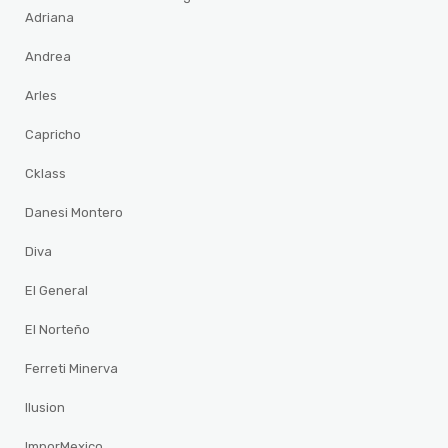
Adriana
Andrea
Arles
Capricho
Cklass
Danesi Montero
Diva
El General
El Norteño
Ferreti Minerva
Ilusion
ImporMexico