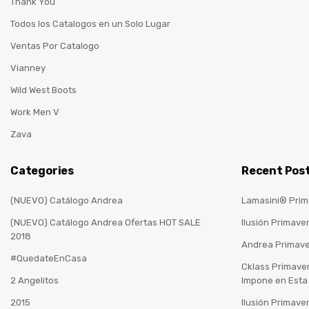
Thank You
Todos los Catalogos en un Solo Lugar
Ventas Por Catalogo
Vianney
Wild West Boots
Work Men V
Zava
Categories
Recent Pos
(NUEVO) Catálogo Andrea
Lamasini® Prim
(NUEVO) Catálogo Andrea Ofertas HOT SALE
Ilusión Primave
2018
Andrea Primav
#QuedateEnCasa
Cklass Primave
2 Angelitos
Impone en Est
2015
Ilusión Primave