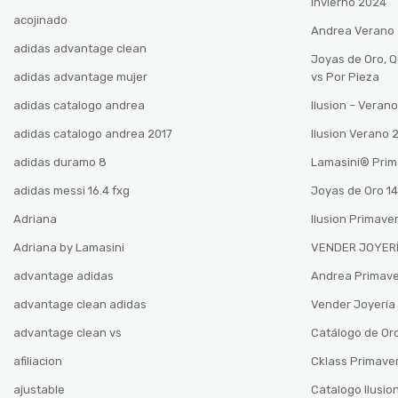
Invierno 2024
acojinado
Andrea Verano
adidas advantage clean
Joyas de Oro, 
adidas advantage mujer
vs Por Pieza
adidas catalogo andrea
Ilusion – Vera
adidas catalogo andrea 2017
Ilusion Verano
adidas duramo 8
Lamasini®️ Pri
adidas messi 16.4 fxg
Joyas de Oro 14
Adriana
Ilusion Primave
Adriana by Lamasini
VENDER JOYERÍ
advantage adidas
Andrea Primav
advantage clean adidas
Vender Joyería 
advantage clean vs
Catálogo de Oro
afiliacion
Cklass Primave
ajustable
Catalogo Ilusio