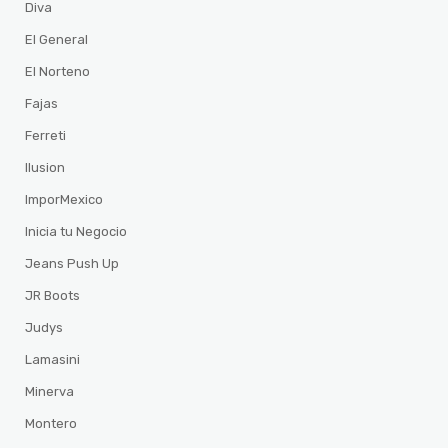
Diva
El General
El Norteno
Fajas
Ferreti
Ilusion
ImporMexico
Inicia tu Negocio
Jeans Push Up
JR Boots
Judys
Lamasini
Minerva
Montero