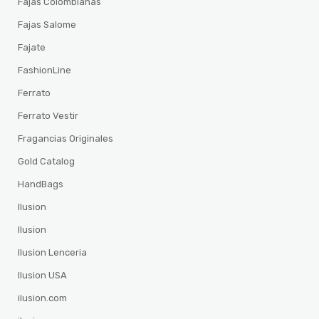
Fajas Colombianas
Fajas Salome
Fajate
FashionLine
Ferrato
Ferrato Vestir
Fragancias Originales
Gold Catalog
HandBags
Ilusion
Ilusion
Ilusion Lenceria
Ilusion USA
ilusion.com