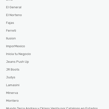
El General
El Norteno
Fajas
Ferreti
Ilusion
ImporMexico
Inicia tu Negocio
Jeans Push Up
JR Boots
Judys
Lamasini
Minerva
Montero
Mundo Terra Andrea y Cklass Venta por Catalogo en Estados