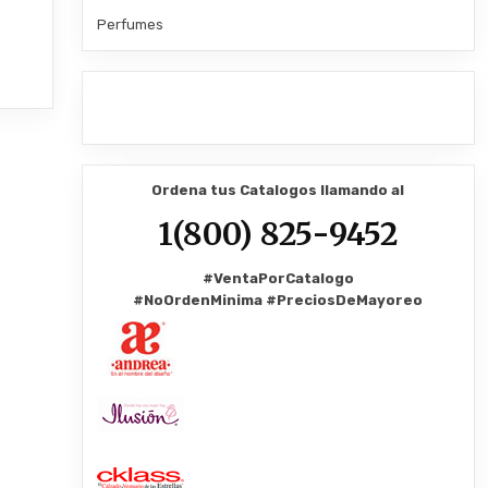
Perfumes
Ordena tus Catalogos llamando al
1(800) 825-9452
#VentaPorCatalogo
#NoOrdenMinima
#PreciosDeMayoreo