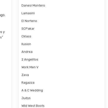
Danesi Montero
Lamasini
ago.
El Norteno
SCPakar
s y
Cklass
m”
Ilusion
Andrea
2 Angelitos
Work Men V
Zava
Ragazza
A & C Wedding
Judys
Wild West Boots