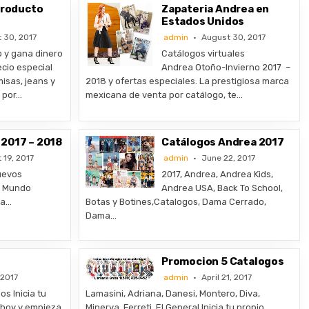
 Producto
Zapateria Andrea en
Estados Unidos
 30, 2017
admin
August 30, 2017
o y gana dinero
Catálogos virtuales
cio especial
Andrea Otoño-Invierno 2017 –
isas, jeans y
2018 y ofertas especiales. La prestigiosa marca
 por…
mexicana de venta por catálogo, te…
2017 – 2018
Catálogos Andrea 2017
 19, 2017
admin
June 22, 2017
uevos
2017, Andrea, Andrea Kids,
s Mundo
Andrea USA, Back To School,
ra…
Botas y Botines,Catalogos, Dama Cerrado,
Dama…
Promocion 5 Catalogos
 2017
admin
April 21, 2017
s Inicia tu
Lamasini, Adriana, Danesi, Montero, Diva,
 hoy y empieza
Minerva, Ferreti, El General Inicia tu propio