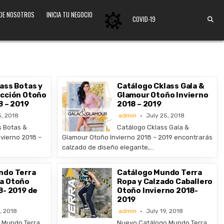
 DE NOSOTROS
INICIA TU NEGOCIO
COVID-19
ass Botas y
Catálogo Cklass Gala &
ección Otoño
Glamour Otoño Invierno
8 – 2019
2018 – 2019
5, 2018
admin
July 25, 2018
s Botas &
Catálogo Cklass Gala &
vierno 2018 –
Glamour Otoño Invierno 2018 – 2019 encontrarás
calzado de diseño elegante,…
ndo Terra
Catálogo Mundo Terra
a Otoño
Ropa y Calzado Caballero
8- 2019 de
Otoño Invierno 2018-
2019
, 2018
admin
July 19, 2018
 Mundo Terra
Nuevo Catálogo Mundo Terra