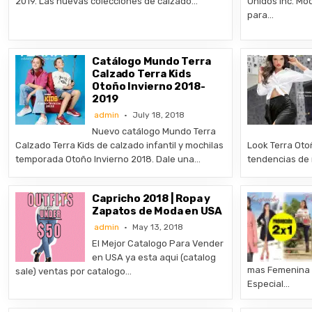
2019. Las nuevas colecciones de calzado…
Unidos Inc. Mo
para…
Catálogo Mundo Terra
Calzado Terra Kids
Otoño Invierno 2018-
2019
admin
July 18, 2018
Nuevo catálogo Mundo Terra
Calzado Terra Kids de calzado infantil y mochilas
Look Terra Oto
temporada Otoño Invierno 2018. Dale una…
tendencias de
Capricho 2018 | Ropa y
Zapatos de Moda en USA
admin
May 13, 2018
El Mejor Catalogo Para Vender
en USA ya esta aqui (catalog
mas Femenina 
sale) ventas por catalogo…
Especial…