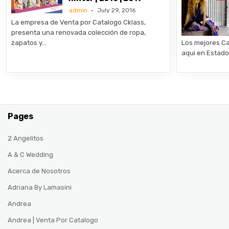
admin
July 29, 2016
La empresa de Venta por Catalogo Cklass,
presenta una renovada colección de ropa,
zapatos y…
Los mejores Ca
aqui en Estad
Pages
2 Angelitos
A & C Wedding
Acerca de Nosotros
Adriana By Lamasini
Andrea
Andrea | Venta Por Catalogo