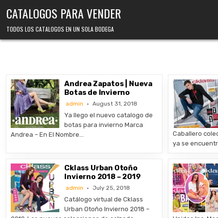
Skip
CATALOGOS PARA VENDER
to
content
TODOS LOS CATALOGOS EN UN SOLA BODEGA
Andrea Zapatos | Nueva
Botas de Invierno
admin
August 31, 2018
Ya llego el nuevo catalogo de
botas para invierno Marca
Caballero cole
Andrea – En El Nombre…
ya se encuentr
Cklass Urban Otoño
Invierno 2018 – 2019
admin
July 25, 2018
Catálogo virtual de Cklass
Urban Otoño Invierno 2018 –