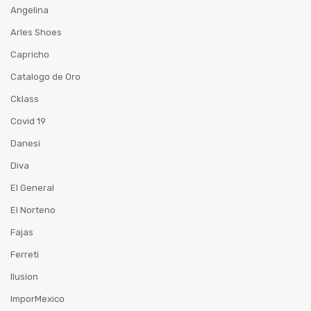
Angelina
Arles Shoes
Capricho
Catalogo de Oro
Cklass
Covid 19
Danesi
Diva
El General
El Norteno
Fajas
Ferreti
Ilusion
ImporMexico