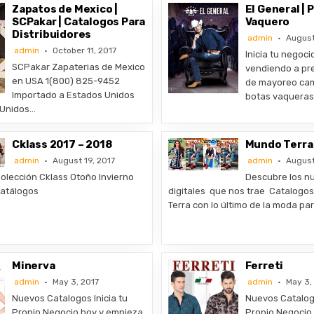
Zapatos de Mexico |
El General |
SCPakar | Catalogos Para
Vaquero
Distribuidores
admin
August
admin
October 11, 2017
Inicia tu negoci
SCPakar Zapaterias de Mexico
vendiendo a pre
en USA 1(800) 825-9452
de mayoreo cam
Importado a Estados Unidos
botas vaqueras
 Unidos…
Cklass 2017 – 2018
Mundo Terra 
admin
August 19, 2017
admin
August
Colección Cklass Otoño Invierno
Descubre los n
 Catálogos
digitales que nos trae Catalogo
Terra con lo último de la moda pa
Minerva
Ferreti
admin
May 3, 2017
admin
May 3,
Nuevos Catalogos Inicia tu
Nuevos Catalogo
Propio Negocio hoy y empieza
Propio Negocio