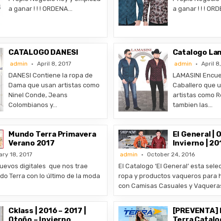
a ganar ! ! ! ORDENA…
a ganar ! ! ! O
CATALOGO DANESI
Catalogo La
admin
April 8, 2017
admin
April 8
DANESI Contiene la ropa de
LAMASINI Encue
Dama que usan artistas como
Caballero que u
Ninel Conde, Jeans
artistas como R
Colombianos y…
tambien las…
Mundo Terra Primavera
El General | 
Verano 2017
Invierno | 20
ary 18, 2017
admin
October 24, 2016
uevos digitales que nos trae
El Catalogo ‘El General’ esta sel
o Terra con lo último de la moda
ropa y productos vaqueros para
con Camisas Casuales y Vaquera
Cklass | 2016 – 2017 |
[PREVENTA]
Otoño – Invierno
Terra Catalo