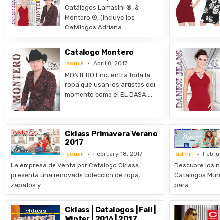
Catálogos Lamasini ® &
Montero ®. (Incluye los
Catálogos Adriana…
Catalogo Montero
admin
April 8, 2017
MONTERO Encuentra toda la
ropa que usan los artistas del
momento como el EL DASA,…
Cklass Primavera Verano
2017
admin
February 18, 2017
admin
Febru
La empresa de Venta por Catalogo Cklass,
Descubre los n
presenta una renovada colección de ropa,
Catalogos Mund
zapatos y…
para…
Cklass | Catalogos | Fall |
Winter | 2016 | 2017