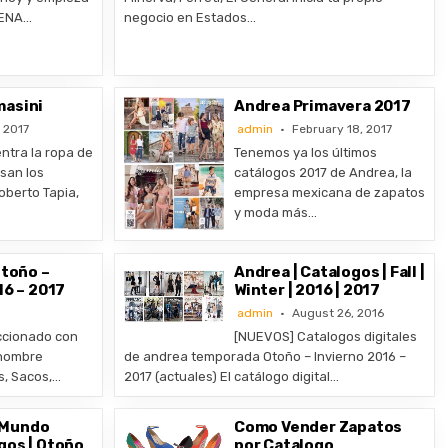
RDENA…
negocio en Estados…
masini
Andrea Primavera 2017
, 2017
admin
February 18, 2017
ntra la ropa de
Tenemos ya los últimos
san los
catálogos 2017 de Andrea, la
oberto Tapia,
empresa mexicana de zapatos
y moda más…
Otoño –
Andrea | Catalogos | Fall |
16 – 2017
Winter | 2016 | 2017
admin
August 26, 2016
eccionado con
[NUEVOS] Catalogos digitales
 hombre
de andrea temporada Otoño – Invierno 2016 –
s, Sacos,…
2017 (actuales) El catálogo digital…
 Mundo
Como Vender Zapatos
gos | Otoño
por Catalogo