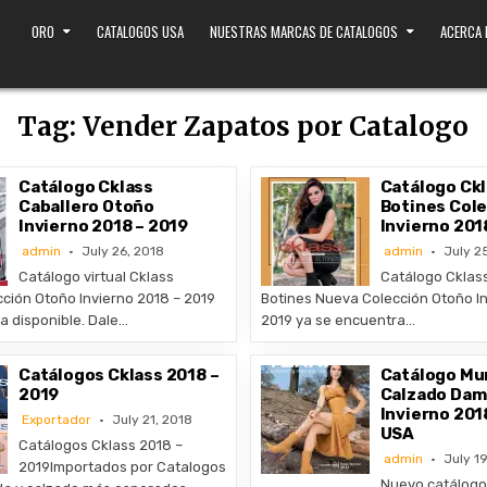
ORO
CATALOGOS USA
NUESTRAS MARCAS DE CATALOGOS
ACERCA
Tag:
Vender Zapatos por Catalogo
Catálogo Cklass
Catálogo Ckl
Caballero Otoño
Botines Col
Invierno 2018 – 2019
Invierno 201
admin
July 26, 2018
admin
July 2
Catálogo virtual Cklass
Catálogo Cklas
cción Otoño Invierno 2018 – 2019
Botines Nueva Colección Otoño In
a disponible. Dale…
2019 ya se encuentra…
Catálogos Cklass 2018 –
Catálogo Mu
2019
Calzado Dam
Invierno 201
Exportador
July 21, 2018
USA
Catálogos Cklass 2018 –
admin
July 19
2019Importados por Catalogos
Nuevo catálogo