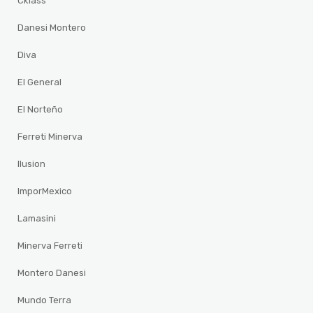
Cklass
Danesi Montero
Diva
El General
El Norteño
Ferreti Minerva
Ilusion
ImporMexico
Lamasini
Minerva Ferreti
Montero Danesi
Mundo Terra