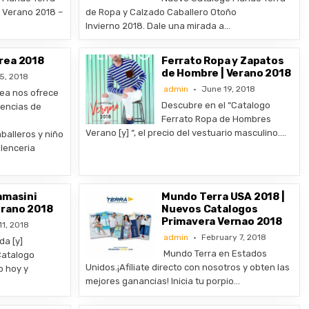
 Verano 2018 –
de Ropa y Calzado Caballero Otoño
Invierno 2018. Dale una mirada a…
rea 2018
Ferrato Ropa y Zapatos
de Hombre | Verano 2018
5, 2018
admin
June 19, 2018
ea nos ofrece
Descubre en el “Catalogo
dencias de
Ferrato Ropa de Hombres
Verano [y] “, el precio del vestuario masculino….
balleros y niño
 lenceria
amasini
Mundo Terra USA 2018 |
erano 2018
Nuevos Catalogos
Primavera Vernao 2018
11, 2018
admin
February 7, 2018
a [y]
Mundo Terra en Estados
Catalogo
Unidos.¡Afíliate directo con nosotros y obten las
o hoy y
mejores ganancias! Inicia tu porpio…