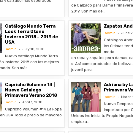
da y calzado más esperados
de Calzado para Dama Primavera
2019. Son más de…
Catálogo Mundo Terra
Zapatos And
Look Terra Otoño
admin
June 2
Invierno 2018 – 2019 de
Catálogos Andr
USA
las últimas ten
admin
July 18, 2018
moda
Nuevo catálogo Mundo Terra
en ropa y zapatos para damas, ca
ño Invierno 2018 con las mejores
s. Así como productos de belleza,
 moda. Son más…
juvenil para…
Capricho Volumne 14 |
Adriana by L
Nuevo Catalogo
Primavera V
Primavera Verano 2018
admin
March 
admin
April 1, 2018
Nueva Temporad
Capricho Volumen #14 La Ropa
Importado por 
en USA Todo a precio de mayoreo
Unidos Inc Inicia tu Propio Negoci
empieza…