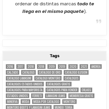
ordenar de distintas marcas
todo te
llega en el mismo paquete
).
Tags
2016
2017
2018
2018
2019
2019
2020
2021
ANDREA
CALZADO
CATALOGO
CATALOGO DE ORO
CATALOGO ILUSION
CATALOGO LAMASINI
CATALOGO MONTERO
CATALOGOS
CATALOGOS ESTADOS UNIDOS
CATALOGOS GRATIS
CATALOGOS PARA MAYORISTA
CATALOGOS PARA VENDER
CKLASS
ESTADOS UNIDOS
FERRETI
LAMASINI JEANS
MEMBRESIA GRATIS
MINERVA
MODA
MODA POR CATALOGO
MONTERO
MONTERO BOOTS Y LAMASINI JEANS
MUNDO TERRA