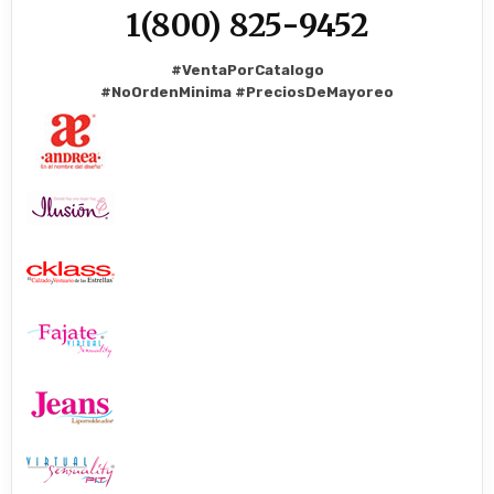
1(800) 825-9452
#VentaPorCatalogo
#NoOrdenMinima
#PreciosDeMayoreo