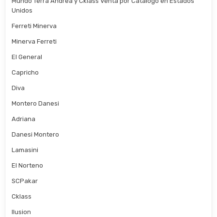
Mundo Terra Andrea y Cklass Venta por Catalogo en Estados
Unidos
Ferreti Minerva
Minerva Ferreti
El General
Capricho
Diva
Montero Danesi
Adriana
Danesi Montero
Lamasini
El Norteno
SCPakar
Cklass
Ilusion