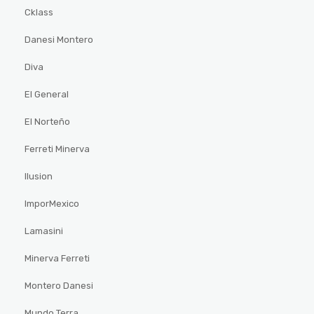
Cklass
Danesi Montero
Diva
El General
El Norteño
Ferreti Minerva
Ilusion
ImporMexico
Lamasini
Minerva Ferreti
Montero Danesi
Mundo Terra