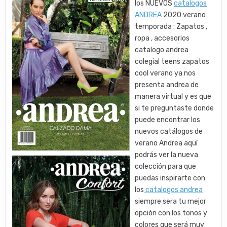
los NUEVOS
catalogos
ANDREA
2020 verano
temporada : Zapatos ,
ropa , accesorios
catalogo andrea
colegial teens zapatos
cool verano ya nos
presenta andrea de
manera virtual y es que
si te preguntaste donde
puede encontrar los
nuevos catálogos de
verano Andrea aquí
podrás ver la nueva
colección para que
puedas inspirarte con
los
catalogos andrea
siempre sera tu mejor
opción con los tonos y
colores que será muy