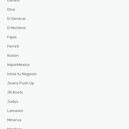
Danesi
Diva
El General
El Norteno
Fajas
Ferreti
Ilusion
ImporMexico
Inicia tu Negocio
Jeans Push Up
JR Boots
Judys
Lamasini
Minerva