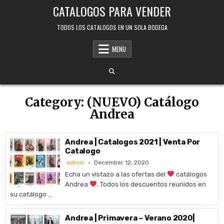
Skip
CATALOGOS PARA VENDER
to
content
TODOS LOS CATALOGOS EN UN SOLA BODEGA
MENU
Category:
(NUEVO) Catálogo
Andrea
Andrea | Catalogos 2021 | Venta Por
Catalogo
admin
December 12, 2020
Echa un vistazo a las ofertas del
catálogos
Andrea
. Todos los descuentos reunidos en
su catálogo …
Andrea | Primavera – Verano 2020|