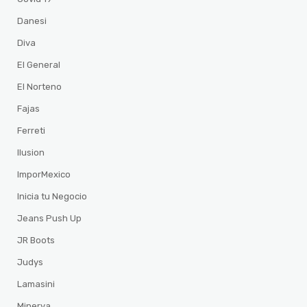
Danesi
Diva
El General
El Norteno
Fajas
Ferreti
Ilusion
ImporMexico
Inicia tu Negocio
Jeans Push Up
JR Boots
Judys
Lamasini
Minerva