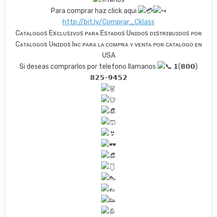
Para comprar haz click aqui
http://bit.ly/Comprar_Cklass
Cᴀᴛᴀʟᴏɢᴏs Exᴄʟᴜsɪᴠᴏs ᴘᴀʀᴀ Esᴛᴀᴅᴏs Uɴɪᴅᴏs ᴅɪsᴛʀɪʙᴜɪᴅᴏs ᴘᴏʀ
Cᴀᴛᴀʟᴏɢᴏs Uɴɪᴅᴏs Iɴᴄ ᴘᴀʀᴀ ʟᴀ ᴄᴏᴍᴘʀᴀ ʏ ᴠᴇɴᴛᴀ ᴘᴏʀ ᴄᴀᴛᴀʟᴏɢᴏ ᴇɴ
USA
Si deseas comprarlos por telefono llamanos
𝟭(𝟴𝟬𝟬)
𝟴𝟮𝟱-𝟵𝟰𝟱𝟮