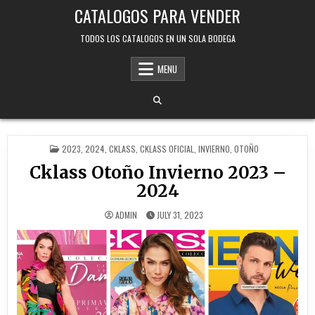
Skip
CATALOGOS PARA VENDER
to
content
TODOS LOS CATALOGOS EN UN SOLA BODEGA
MENU
POSTED
2023
,
2024
,
CKLASS
,
CKLASS OFICIAL
,
INVIERNO
,
OTOÑO
IN
Cklass Otoño Invierno 2023 –
2024
ADMIN
JULY 31, 2023