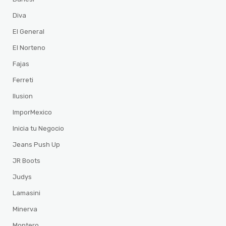
Diva
El General
El Norteno
Fajas
Ferreti
Ilusion
ImporMexico
Inicia tu Negocio
Jeans Push Up
JR Boots
Judys
Lamasini
Minerva
Montero