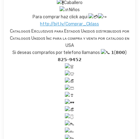
Caballero
Niños
Para comprar haz click aqui
http://bit.ly/Comprar_Cklass
Cᴀᴛᴀʟᴏɢᴏs Exᴄʟᴜsɪᴠᴏs ᴘᴀʀᴀ Esᴛᴀᴅᴏs Uɴɪᴅᴏs ᴅɪsᴛʀɪʙᴜɪᴅᴏs ᴘᴏʀ
Cᴀᴛᴀʟᴏɢᴏs Uɴɪᴅᴏs Iɴᴄ ᴘᴀʀᴀ ʟᴀ ᴄᴏᴍᴘʀᴀ ʏ ᴠᴇɴᴛᴀ ᴘᴏʀ ᴄᴀᴛᴀʟᴏɢᴏ ᴇɴ
USA
Si deseas comprarlos por telefono llamanos
𝟭(𝟴𝟬𝟬)
𝟴𝟮𝟱-𝟵𝟰𝟱𝟮