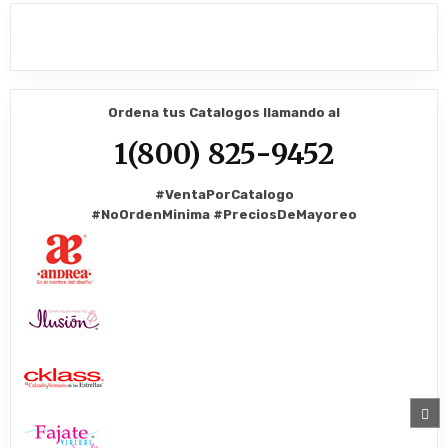
Ordena tus Catalogos llamando al
1(800) 825-9452
#VentaPorCatalogo
#NoOrdenMinima
#PreciosDeMayoreo
SC
TO
TO