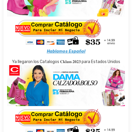
Hablamos Español
Ya llegaron los Catalogos 𝐂𝐤𝐥𝐚𝐬𝐬 𝟐𝟎𝟐𝟑 para Estados Unidos