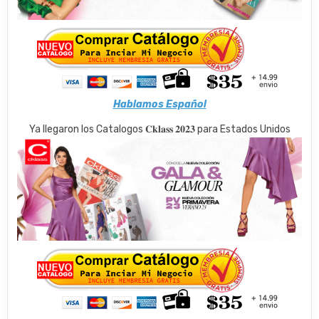
Hablamos Español
Ya llegaron los Catalogos 𝐂𝐤𝐥𝐚𝐬𝐬 𝟐𝟎𝟐𝟑 para Estados Unidos