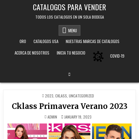
Skip
CATALOGOS PARA VENDER
to
content
TODOS LOS CATALOGOS EN UN SOLA BODEGA
MENU
ORO
CATALOGOS USA
NUESTRAS MARCAS DE CATALOGOS
ACERCA DE NOSOTROS
INICIA TU NEGOCIO
COVID-19
POSTED
2023
,
CKLASS
,
UNCATEGORIZED
IN
Cklass Primavera Verano 2023
ADMIN
JANUARY 19, 2023