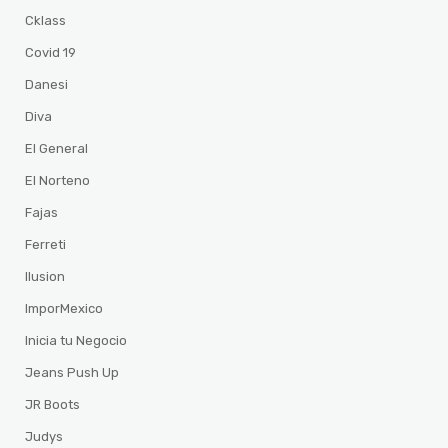
Cklass
Covid 19
Danesi
Diva
El General
El Norteno
Fajas
Ferreti
Ilusion
ImporMexico
Inicia tu Negocio
Jeans Push Up
JR Boots
Judys