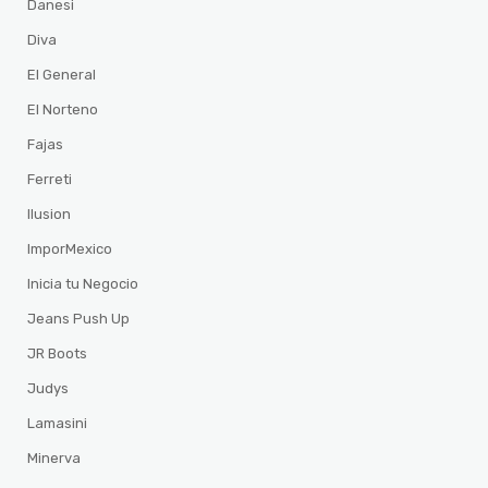
Danesi
Diva
El General
El Norteno
Fajas
Ferreti
Ilusion
ImporMexico
Inicia tu Negocio
Jeans Push Up
JR Boots
Judys
Lamasini
Minerva