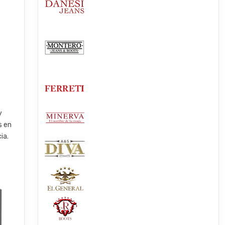
y
s en
ia.