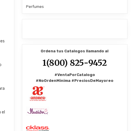
Perfumes
 es
Ordena tus Catalogos llamando al
1(800) 825-9452
o
#VentaPorCatalogo
#NoOrdenMinima
#PreciosDeMayoreo
ara
 el