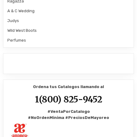
Ragazza
A & C Wedding
Judys
Wild West Boots
Perfumes
Ordena tus Catalogos llamando al
1(800) 825-9452
#VentaPorCatalogo
#NoOrdenMinima
#PreciosDeMayoreo