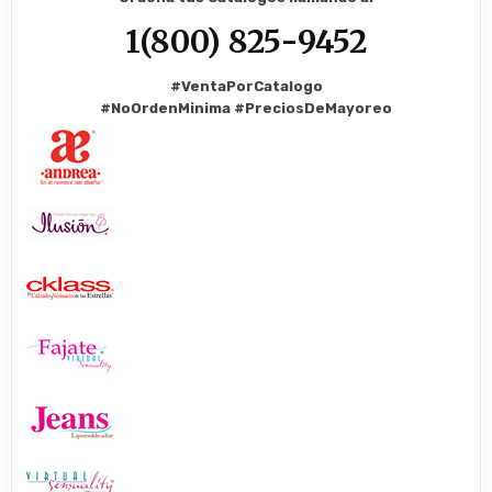
1(800) 825-9452
#VentaPorCatalogo
#NoOrdenMinima
#PreciosDeMayoreo