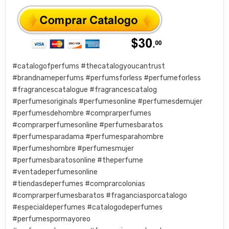
#catalogofperfums #thecatalogyoucantrust
#brandnameperfums #perfumsforless #perfumeforless
#fragrancescatalogue #fragrancescatalog
#perfumesoriginals #perfumesonline #perfumesdemujer
#perfumesdehombre #comprarperfumes
#comprarperfumesonline #perfumesbaratos
#perfumesparadama #perfumesparahombre
#perfumeshombre #perfumesmujer
#perfumesbaratosonline #theperfume
#ventadeperfumesonline
#tiendasdeperfumes #comprarcolonias
#comprarperfumesbaratos #fraganciasporcatalogo
#especialdeperfumes #catalogodeperfumes
#perfumespormayoreo