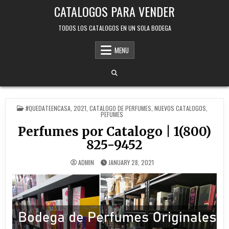
Skip
CATALOGOS PARA VENDER
to
content
TODOS LOS CATALOGOS EN UN SOLA BODEGA
MENU
POSTED
#QUEDATEENCASA
,
2021
,
CATALOGO DE PERFUMES
,
NUEVOS CATALOGOS
,
IN
PEFUMES
Perfumes por Catalogo | 1(800)
825-9452
ADMIN
JANUARY 28, 2021