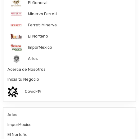
El General
Minerva Ferreti
Ferreti Minerva
El Norteño
ImporMexico
Arles
Acerca de Nosotros
Inicia tu Negocio
Covid-19
Arles
ImporMexico
El Norteño