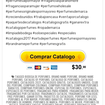
#perfumesalpormayor #fraganciasparahombre
#fraganciasparamujer #perfumswholesale
#perfumesoriginalespormayoreo #perfumesdemarca
#creciendounidos #trabajoencasa #ventaporcatalogo
#paquetesdecatalogos #catalogosgratis #ganarextra
#catalogoperfumes #ropademarca
#limpiadebodega #soloespeciales #especiales
#catalogos2017 #setsdeperfumes #perfumespormayoreo
#brandnameperfume #perfumesgratis
TAGGED
BODEGA DE PERFUMES
,
BRAND NAME PERFUME
,
BRAND NAME
PERFUMS
,
CATALOG OF PERFUMS
,
CATALOGO DE PERFUMES
,
CATALOGO
PERFUMES
,
CATALOGOS 2021
,
CATALOGOS GRATIS
,
CATALOGOS UNIDOS
,
CLUB
DEL PERFUME
,
COMPRAR COLONIAS
,
COMPRAR PERFUMES
,
COMPRAR PERFUMES
BARATOS
,
COMPRAR PERFUMES ONLINE
,
ESPECIAL DE PERFUMES
,
ESPECIALES
,
ESPECIALES DE PERFUMES
,
FRAGANCIAS PARA HOMBRE
,
FRAGANCIAS PARA MUJER
,
FRAGANCIAS POR CATALOGO
,
FRAGRANCES CATALOG
,
FRAGRANCES CATALOGUE
,
FREE PERFUMES
,
GANAR EXTRA
,
PAQUETES DE CATALOGOS
,
PERFUME FOR LESS
,
PERFUMES AL POR MAYOR
,
PERFUMES BARATOS
,
PERFUMES BARATOS ONLINE
,
PERFUMES DE HOMBRE
,
PERFUMES DE MARCA
,
PERFUMES DE MUJER
,
PERFUMES DE
REGALO
,
PERFUMES GRATIS
,
PERFUMES ONLINE
,
PERFUMES ORIGINALES POR