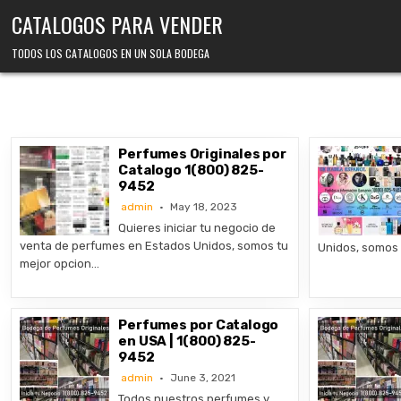
Skip
CATALOGOS PARA VENDER
to
content
TODOS LOS CATALOGOS EN UN SOLA BODEGA
Perfumes Originales por
Catalogo 1(800) 825-
9452
admin
May 18, 2023
Quieres iniciar tu negocio de
venta de perfumes en Estados Unidos, somos tu
Unidos, somos 
mejor opcion…
Perfumes por Catalogo
en USA | 1(800) 825-
9452
admin
June 3, 2021
Todos nuestros perfumes y