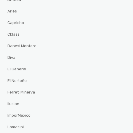
Arles
Capricho
Cklass
Danesi Montero
Diva
El General
El Norteño
Ferreti Minerva
Ilusion
ImporMexico
Lamasini