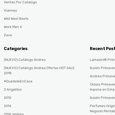
Ventas Por Catalogo
Vianney
Wild West Boots
Work Men V
Zava
Categories
Recent Pos
(NUEVO) Catálogo Andrea
Lamasini® Prim
(NUEVO) Catálogo Andrea Ofertas HOT SALE
Ilusión Primave
2018
Andrea Primav
#QuedateEnCasa
Cklass Primave
2 Angelitos
Impone en Est
2015
Ilusión Primave
2016
Perfumes Origin
Negocio Rentab
2016 andrea