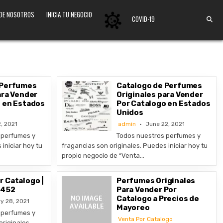
 DE NOSOTROS
INICIA TU NEGOCIO
COVID-19
 Perfumes
Catalogo de Perfumes
ara Vender
Originales para Vender
 en Estados
Por Catalogo en Estados
Unidos
, 2021
admin
June 22, 2021
 perfumes y
Todos nuestros perfumes y
iniciar hoy tu
fragancias son originales. Puedes iniciar hoy tu
propio negocio de “Venta…
 Catalogo |
Perfumes Originales
9452
Para Vender Por
Catalogo a Precios de
y 28, 2021
Mayoreo
 perfumes y
Venta Por Catalogo
riginales.