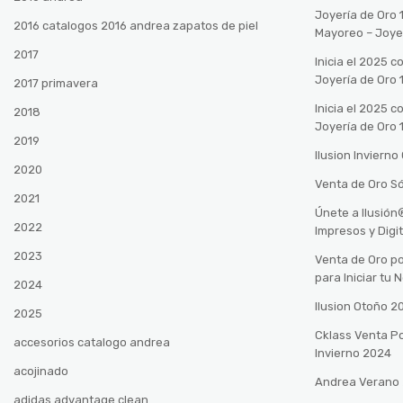
Joyería de Oro 
2016 catalogos 2016 andrea zapatos de piel
Mayoreo – Joye
2017
Inicia el 2025 
Joyería de Oro 
2017 primavera
Inicia el 2025 
2018
Joyería de Oro 
2019
Ilusion Inviern
2020
Venta de Oro Só
2021
Únete a Ilusió
2022
Impresos y Digi
2023
Venta de Oro po
para Iniciar tu
2024
Ilusion Otoño 
2025
Cklass Venta P
accesorios catalogo andrea
Invierno 2024
acojinado
Andrea Verano
adidas advantage clean