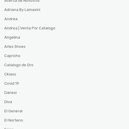
Acerca de Nosotros
Adriana By Lamasini
Andrea
Andrea | Venta Por Catalogo
Angelina
Arles Shoes
Capricho
Catalogo de Oro
Cklass
Covid 19
Danesi
Diva
El General
El Norteno