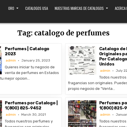
ORO
CATALOGOS USA
NUESTRAS MARCAS DE CATALOGOS
ACERCA
Tag:
catalogo de perfumes
Perfumes | Catalogo
Catalogo de
2023
Originales p
Por Catalogo
admin
January 25, 2023
Unidos
Quieres iniciar tu negocio de
admin
July 22
venta de perfumes en Estados
Todos nuestros
tu mejor opcion…
fragancias son originales. Puedes 
propio negocio de “Venta…
Perfumes por Catalogo |
Perfumes por
1(800) 825-9452
1(800) 825-
admin
March 30, 2021
admin
Januar
Todos nuestros perfumes y
Todos nuestros
fragancias son originales.
fragancias son o