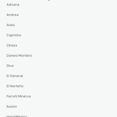
Adriana
Andrea
Arles
Capricho
Cklass
Danesi Montero
Diva
El General
El Norteño
Ferreti Minerva
Ilusion
ImporMexico