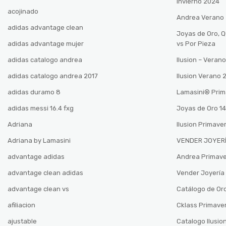
Invierno 2024
acojinado
Andrea Verano
adidas advantage clean
Joyas de Oro, 
adidas advantage mujer
vs Por Pieza
adidas catalogo andrea
Ilusion – Vera
adidas catalogo andrea 2017
Ilusion Verano
adidas duramo 8
Lamasini®️ Pri
adidas messi 16.4 fxg
Joyas de Oro 14
Adriana
Ilusion Primave
Adriana by Lamasini
VENDER JOYERÍ
advantage adidas
Andrea Primav
advantage clean adidas
Vender Joyería 
advantage clean vs
Catálogo de Oro
afiliacion
Cklass Primave
ajustable
Catalogo Ilusio