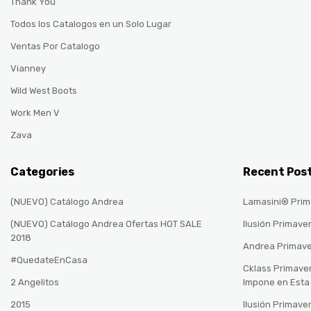
Thank You
Todos los Catalogos en un Solo Lugar
Ventas Por Catalogo
Vianney
Wild West Boots
Work Men V
Zava
Categories
Recent Pos
(NUEVO) Catálogo Andrea
Lamasini® Prim
(NUEVO) Catálogo Andrea Ofertas HOT SALE
Ilusión Primave
2018
Andrea Primav
#QuedateEnCasa
Cklass Primave
2 Angelitos
Impone en Est
2015
Ilusión Primave