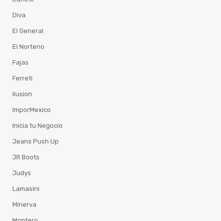
Diva
El General
El Norteno
Fajas
Ferreti
Ilusion
ImporMexico
Inicia tu Negocio
Jeans Push Up
JR Boots
Judys
Lamasini
Minerva
Montero