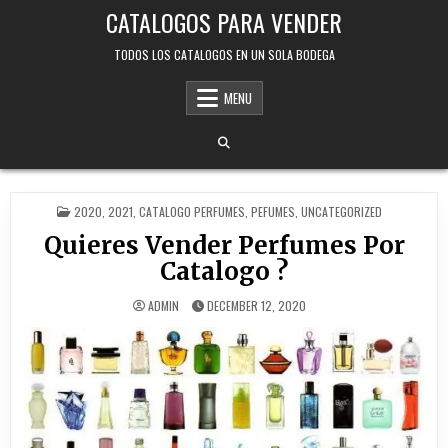
Skip
CATALOGOS PARA VENDER
to
content
TODOS LOS CATALOGOS EN UN SOLA BODEGA
MENU
POSTED
2020
,
2021
,
CATALOGO PERFUMES
,
PEFUMES
,
UNCATEGORIZED
IN
Quieres Vender Perfumes Por
Catalogo ?
ADMIN
DECEMBER 12, 2020