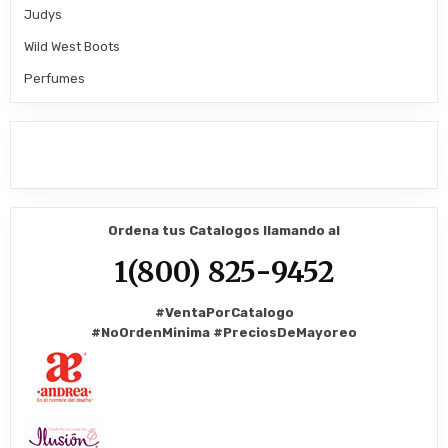
Judys
Wild West Boots
Perfumes
Ordena tus Catalogos llamando al
1(800) 825-9452
#VentaPorCatalogo
#NoOrdenMinima
#PreciosDeMayoreo