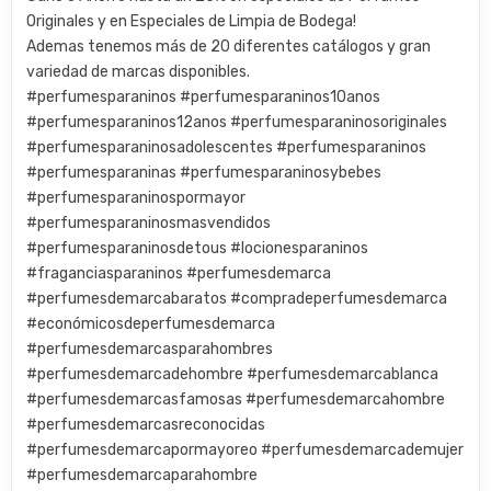
Originales y en Especiales de Limpia de Bodega!
Ademas tenemos más de 20 diferentes catálogos y gran
variedad de marcas disponibles.
#perfumesparaninos #perfumesparaninos10anos
#perfumesparaninos12anos #perfumesparaninosoriginales
#perfumesparaninosadolescentes #perfumesparaninos
#perfumesparaninas #perfumesparaninosybebes
#perfumesparaninospormayor
#perfumesparaninosmasvendidos
#perfumesparaninosdetous #locionesparaninos
#fraganciasparaninos #perfumesdemarca
#perfumesdemarcabaratos #compradeperfumesdemarca
#económicosdeperfumesdemarca
#perfumesdemarcasparahombres
#perfumesdemarcadehombre #perfumesdemarcablanca
#perfumesdemarcasfamosas #perfumesdemarcahombre
#perfumesdemarcasreconocidas
#perfumesdemarcapormayoreo #perfumesdemarcademujer
#perfumesdemarcaparahombre