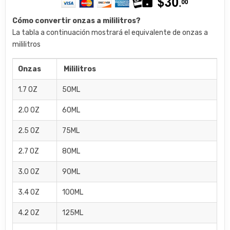
Cómo convertir onzas a mililitros?
La tabla a continuación mostrará el equivalente de onzas a
mililitros
Onzas
Mililitros
1.7 OZ
50ML
2.0 OZ
60ML
2.5 OZ
75ML
2.7 OZ
80ML
3.0 OZ
90ML
3.4 OZ
100ML
4.2 OZ
125ML