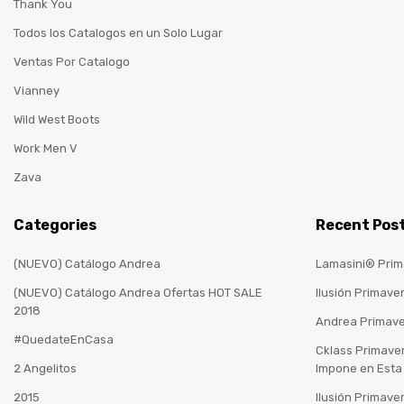
Thank You
Todos los Catalogos en un Solo Lugar
Ventas Por Catalogo
Vianney
Wild West Boots
Work Men V
Zava
Categories
Recent Pos
(NUEVO) Catálogo Andrea
Lamasini® Prim
(NUEVO) Catálogo Andrea Ofertas HOT SALE
Ilusión Primave
2018
Andrea Primav
#QuedateEnCasa
Cklass Primave
2 Angelitos
Impone en Est
2015
Ilusión Primave