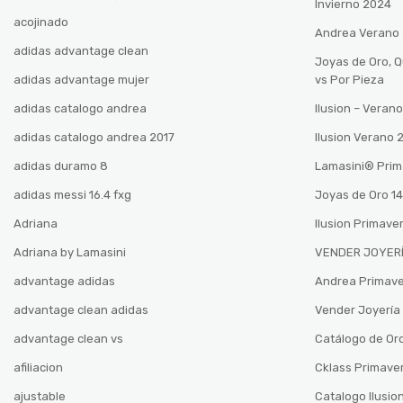
Invierno 2024
acojinado
Andrea Verano
adidas advantage clean
Joyas de Oro, 
adidas advantage mujer
vs Por Pieza
adidas catalogo andrea
Ilusion – Vera
adidas catalogo andrea 2017
Ilusion Verano
adidas duramo 8
Lamasini®️ Pri
adidas messi 16.4 fxg
Joyas de Oro 14
Adriana
Ilusion Primave
Adriana by Lamasini
VENDER JOYERÍ
advantage adidas
Andrea Primav
advantage clean adidas
Vender Joyería 
advantage clean vs
Catálogo de Oro
afiliacion
Cklass Primave
ajustable
Catalogo Ilusio