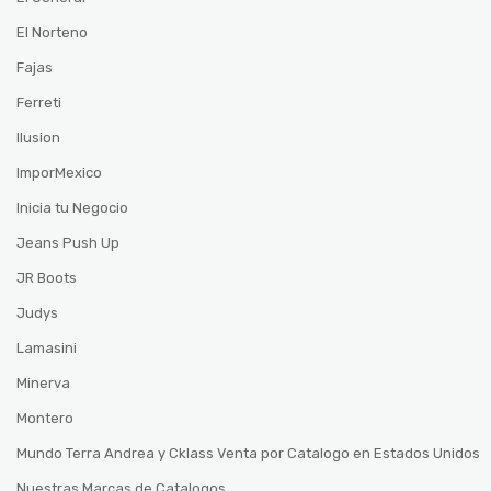
El Norteno
Fajas
Ferreti
Ilusion
ImporMexico
Inicia tu Negocio
Jeans Push Up
JR Boots
Judys
Lamasini
Minerva
Montero
Mundo Terra Andrea y Cklass Venta por Catalogo en Estados Unidos
Nuestras Marcas de Catalogos