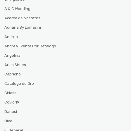
A & C Wedding
Acerca de Nosotros
Adriana By Lamasini
Andrea
Andrea | Venta Por Catalogo
Angelina
Arles Shoes
Capricho
Catalogo de Oro
Cklass
Covid 19
Danesi
Diva
El General