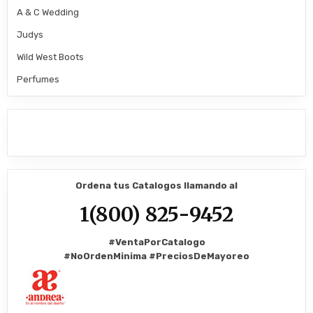
A & C Wedding
Judys
Wild West Boots
Perfumes
Ordena tus Catalogos llamando al
1(800) 825-9452
#VentaPorCatalogo
#NoOrdenMinima
#PreciosDeMayoreo