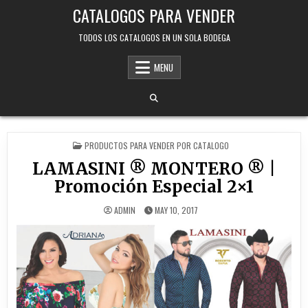
Skip
CATALOGOS PARA VENDER
to
content
TODOS LOS CATALOGOS EN UN SOLA BODEGA
MENU
POSTED
PRODUCTOS PARA VENDER POR CATALOGO
IN
LAMASINI ® MONTERO ® |
Promoción Especial 2×1
ADMIN
MAY 10, 2017