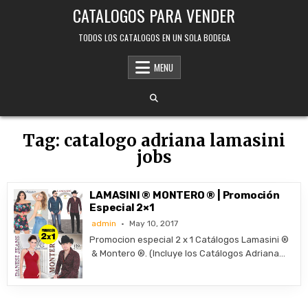
Skip
CATALOGOS PARA VENDER
to
content
TODOS LOS CATALOGOS EN UN SOLA BODEGA
MENU
Tag:
catalogo adriana lamasini
jobs
LAMASINI ® MONTERO ® | Promoción
Especial 2×1
admin
May 10, 2017
Promocion especial 2 x 1 Catálogos Lamasini ®
& Montero ®. (Incluye los Catálogos Adriana…