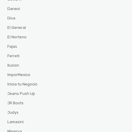
Danesi
Diva
El General
El Norteno
Fajas
Ferreti
Ilusion
ImporMexico
Inicia tu Negocio
Jeans Push Up
JR Boots
Judys
Lamasini
Minerva