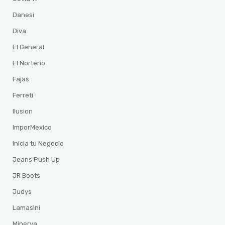
Danesi
Diva
El General
El Norteno
Fajas
Ferreti
Ilusion
ImporMexico
Inicia tu Negocio
Jeans Push Up
JR Boots
Judys
Lamasini
Minerva