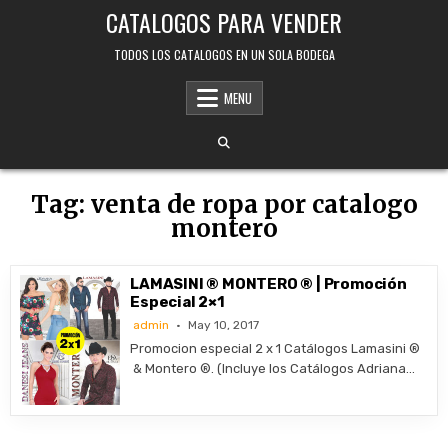
Skip
CATALOGOS PARA VENDER
to
content
TODOS LOS CATALOGOS EN UN SOLA BODEGA
MENU
Tag:
venta de ropa por catalogo
montero
LAMASINI ® MONTERO ® | Promoción
Especial 2×1
admin
May 10, 2017
Promocion especial 2 x 1 Catálogos Lamasini ®
& Montero ®. (Incluye los Catálogos Adriana…