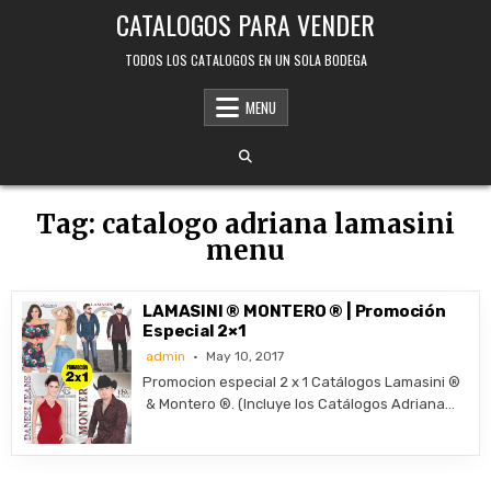
Skip
CATALOGOS PARA VENDER
to
content
TODOS LOS CATALOGOS EN UN SOLA BODEGA
MENU
Tag:
catalogo adriana lamasini
menu
LAMASINI ® MONTERO ® | Promoción
Especial 2×1
admin
May 10, 2017
Promocion especial 2 x 1 Catálogos Lamasini ®
& Montero ®. (Incluye los Catálogos Adriana…