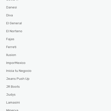
Danesi
Diva
El General
El Norteno
Fajas
Ferreti
Ilusion
ImporMexico
Inicia tu Negocio
Jeans Push Up
JR Boots
Judys
Lamasini
Minerva