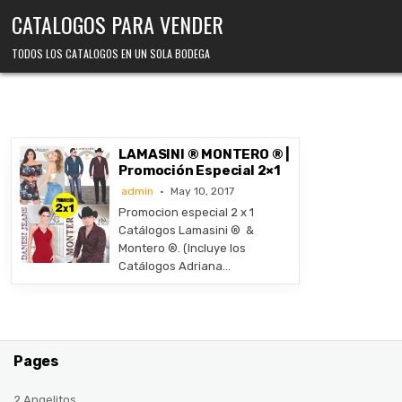
Skip
CATALOGOS PARA VENDER
to
content
TODOS LOS CATALOGOS EN UN SOLA BODEGA
LAMASINI ® MONTERO ® |
Promoción Especial 2×1
admin
May 10, 2017
Promocion especial 2 x 1
Catálogos Lamasini ® &
Montero ®. (Incluye los
Catálogos Adriana…
Pages
2 Angelitos