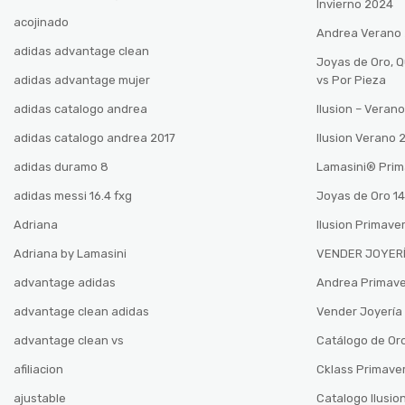
Invierno 2024
acojinado
Andrea Verano
adidas advantage clean
Joyas de Oro, 
adidas advantage mujer
vs Por Pieza
adidas catalogo andrea
Ilusion – Vera
adidas catalogo andrea 2017
Ilusion Verano
adidas duramo 8
Lamasini®️ Pri
adidas messi 16.4 fxg
Joyas de Oro 14
Adriana
Ilusion Primave
Adriana by Lamasini
VENDER JOYERÍ
advantage adidas
Andrea Primav
advantage clean adidas
Vender Joyería 
advantage clean vs
Catálogo de Oro
afiliacion
Cklass Primave
ajustable
Catalogo Ilusio