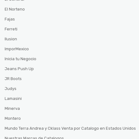
El Norteno
Fajas
Ferreti
Ilusion
ImporMexico
Inicia tu Negocio
Jeans Push Up
JR Boots
Judys
Lamasini
Minerva
Montero
Mundo Terra Andrea y Cklass Venta por Catalogo en Estados Unidos
Nuestras Marcas de Catalogos