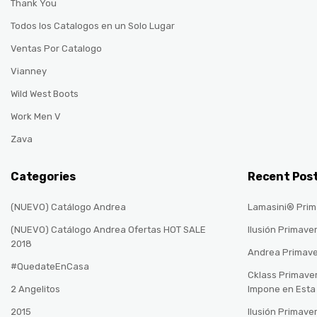
Thank You
Todos los Catalogos en un Solo Lugar
Ventas Por Catalogo
Vianney
Wild West Boots
Work Men V
Zava
Categories
Recent Pos
(NUEVO) Catálogo Andrea
Lamasini® Prim
(NUEVO) Catálogo Andrea Ofertas HOT SALE
Ilusión Primave
2018
Andrea Primav
#QuedateEnCasa
Cklass Primave
2 Angelitos
Impone en Est
2015
Ilusión Primave