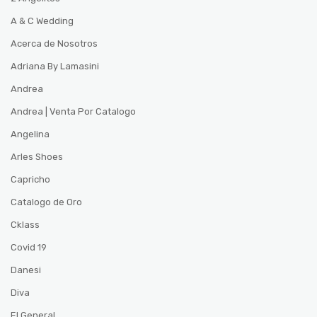
A & C Wedding
Acerca de Nosotros
Adriana By Lamasini
Andrea
Andrea | Venta Por Catalogo
Angelina
Arles Shoes
Capricho
Catalogo de Oro
Cklass
Covid 19
Danesi
Diva
El General