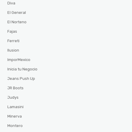
Diva
El General
El Norteno
Fajas
Ferreti
Ilusion
ImporMexico
Inicia tu Negocio
Jeans Push Up
JR Boots
Judys
Lamasini
Minerva
Montero