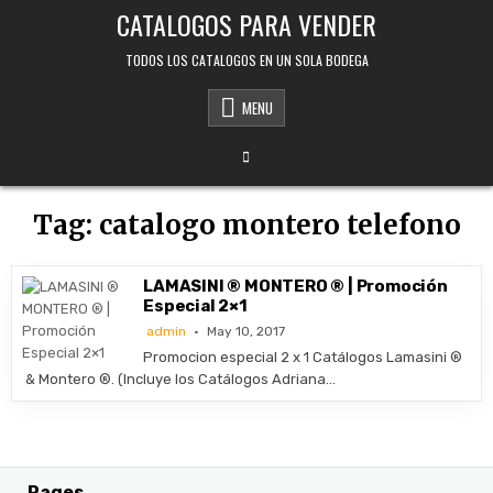
Skip
CATALOGOS PARA VENDER
to
content
TODOS LOS CATALOGOS EN UN SOLA BODEGA
MENU
Tag:
catalogo montero telefono
LAMASINI ® MONTERO ® | Promoción
Especial 2×1
admin
May 10, 2017
Promocion especial 2 x 1 Catálogos Lamasini ®
& Montero ®. (Incluye los Catálogos Adriana…
Pages