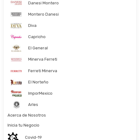
Danesi Montero
Montero Danesi
Diva
Capricho
El General
Minerva Ferreti
Ferreti Minerva
El Norteño
ImporMexico
Arles
Acerca de Nosotros
Inicia tu Negocio
Covid-19