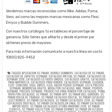
Vendemos marcas reconocidas como Nike, Adidas, Puma,
Vans; así como las mejores marcas mexicanas como Flexi,
Emyco y Bubble Gummers.
Con nuestros catálogos tú estableces el porcentaje de
ganancia. Sólo tienes que afiliarte y desde el primer par
obtienes precio de mayoreo.
Para más información comunícate a nuestra línea sin costo
1(800) 825-9452
TAGGED
APLICACION SC PAKAR
,
BUBBLE GUMMERS
,
CATALOGO DE SC PAKAR
,
CATALOGO DE ZAPATOS SCPAKAR
,
CATALOGO VIRTUAL SC PAKAR
,
CATALOGOS DE
SCPAKAR 2018
,
CATALOGOS ESTADOS UNIDOS
,
CATALOGOS GRATIS
,
CATALOGOS
PARA MAYORISTA
,
CATALOGOS PARA VENDER
,
CATALOGOS SCPAKAR
,
CLASBEN
,
CLIFF
,
CONCORD
,
DOGI
,
EMYCO
,
FLEXI
,
HACER PEDIDO SCPAKAR
,
LISTA PRECIOS
SCPAKAR
,
MEMBRESIA GRATIS
,
MODA POR CATALOGO
,
NIKE
,
PAKAR
,
PEDIDOS
SCPAKAR
,
PRECIOS SCPAKAR
,
PRODUCTOS PARA VENDER POR CATALOGO
,
PUMA
,
ROPA POR CATALOGO
,
SC PAKAR
,
SC PAKAR APP
,
SC PAKAR BELL GARDENS
,
SC
PAKAR BOLSA DE TRABAJO
,
SC PAKAR CATALOGO DIGITAL
,
SC PAKAR CATALOGO
ELECTRONICO
,
SC PAKAR CATALOGOS
,
SC PAKAR CATALOGOS 2018
,
SC PAKAR
CATALOGOS DIGITALES
,
SC PAKAR CATALOGOS EN LINEA
,
SC PAKAR CATALOGOS
IMPORTADOS
,
SC PAKAR CATALOGOS OTOÑO-INVIERNO 2018
,
SC PAKAR
CLIENTES
,
SC PAKAR COLLECTION
,
SC PAKAR DOWNEY
,
SC PAKAR EN ESTADOS