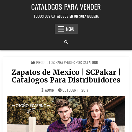
Skip
CATALOGOS PARA VENDER
to
content
TODOS LOS CATALOGOS EN UN SOLA BODEGA
MENU
POSTED
PRODUCTOS PARA VENDER POR CATALOGO
IN
Zapatos de Mexico | SCPakar |
Catalogos Para Distribuidores
ADMIN
OCTOBER 11, 2017