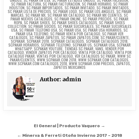
UNIDOS
,
SC PAKAR EN USA
,
SC PAKAR ESTADOS UNIDOS
,
SC PAKAR FACEBOOK
,
SC PAKAR FACTURA
,
SC PAKAR FACTURACION
,
SC PAKAR HORARIO
,
SC PAKAR
HOUSTON
,
SC PAKAR IMPORTADOS
,
SC PAKAR INVITADO
,
SC PAKAR INVITADOS
,
SC PAKAR LISTA DE PRECIOS
,
SC PAKAR LOGO
,
SC PAKAR LOS ANGELES
,
SC PAKAR
MARCAS
,
SC PAKAR MX
,
SC PAKAR MX CATALOGO
,
SC PAKAR MX CLIENTES
,
SC
PAKAR NUEVOS CATALOGOS
,
SC PAKAR ONLINE
,
SC PAKAR PRECIOS
,
SC PAKAR
ROPA
,
SC PAKAR SHOES
,
SC PAKAR SHOES CATALOGOS
,
SC PAKAR SHOES
COLLECTION
,
SC PAKAR SOCIOS
,
SC PAKAR SUCURSALES
,
SC PAKAR SUCURSALES
USA
,
SC PAKAR TELEFONO USA
,
SC PAKAR USA
,
SC PAKAR USA HORARIOS
,
SC
PAKAR USA TELEFONO
,
SC PAKAR VENTA POR CATALOGO
,
SC PAKAR VER
CATALOGOS
,
SC PAKAR ZAPATOS
,
SC PAKAR ZAPATOS.COM
,
SC PAKAR/CLIENTE
,
SCPAKAR
,
SCPAKAR 2018
,
SCPAKAR CATALOGOS
,
SCPAKAR CATALOGOS 2018
,
SCPAKAR HORARIOS
,
SCPAKAR TELEFONO
,
SCPAKAR US
,
SCPAKAR USA
,
SCPAKAR
WHATSAPP
,
SCPAKAR YOUTUBE
,
TIENDAS SC PAKAR
,
VANS
,
VENDER POR
CATALOGO
,
VENDER ZAPATOS POR CATALOGO
,
VENTA POR CATALOGO
,
VENTA POR
CATALOGO PAKAR
,
VENTAS POR CATALOGO
,
VER CATALOGOS SC PAKAR
,
WWW SC
PAKAR/CLIENTES
,
WWW.SCPAKAR.COM 2018
,
WWW.SCPAKAR.COM CATALOGOS
,
WWW.SCPAKAR.COM CATALOGOS 2018
,
WWW.SCPAKAR.COM PRECIOS
,
ZAPATOS
,
ZAPATOS MEXICANOS
Author:
admin
Post
El General | Producto Vaquero →
navigation
← Minerva & Ferreti Otoño Invierno 2017 – 2018