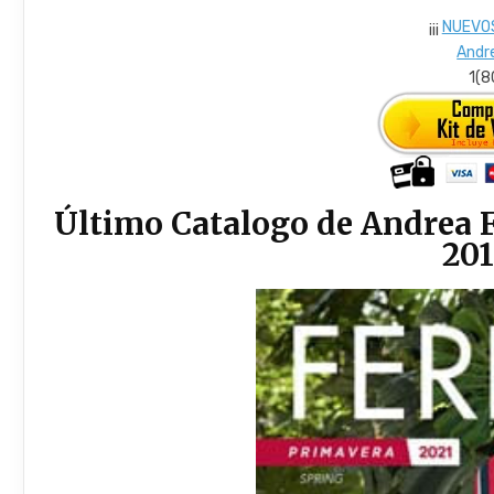
¡¡¡
NUEVO
Andr
1(
Último Catalogo de Andrea 
201