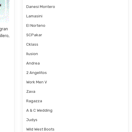
Danesi Montero
Lamasini
El Norteno
 gran
SCPakar
lero,
Cklass
Ilusion
Andrea
2 Angelitos
Work Men V
Zava
Ragazza
A & C Wedding
Judys
Wild West Boots