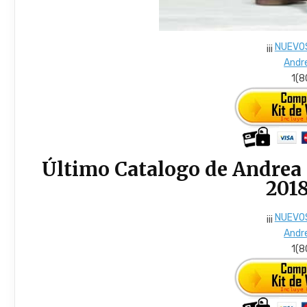
¡¡¡
NUEVO
Andr
1(
Último Catalogo de Andrea
2018
¡¡¡
NUEVO
Andr
1(