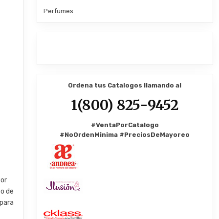
Perfumes
Ordena tus Catalogos llamando al
1(800) 825-9452
#VentaPorCatalogo
#NoOrdenMinima
#PreciosDeMayoreo
Por
to de
 para