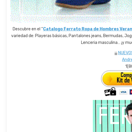
Descubre en el “
Catalogo Ferrato Ropa de Hombres Veran
variedad de: Playeras básicas, Pantalones jeans, Bermudas, Jogg
Lenceria masculina… ¡y mu
¡¡¡
NUEVO
Andr
1(