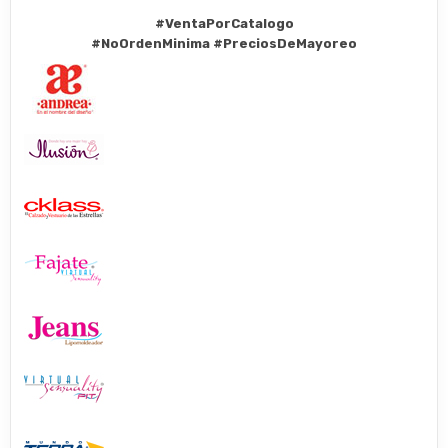
#VentaPorCatalogo
#NoOrdenMinima
#PreciosDeMayoreo