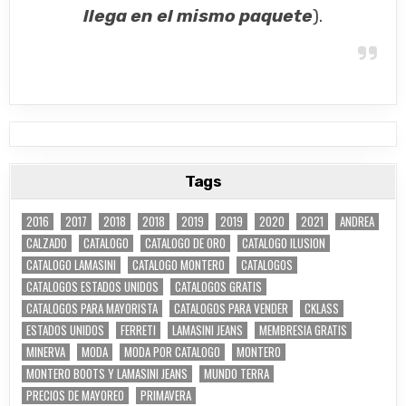
llega en el mismo paquete
).
Tags
2016
2017
2018
2018
2019
2019
2020
2021
ANDREA
CALZADO
CATALOGO
CATALOGO DE ORO
CATALOGO ILUSION
CATALOGO LAMASINI
CATALOGO MONTERO
CATALOGOS
CATALOGOS ESTADOS UNIDOS
CATALOGOS GRATIS
CATALOGOS PARA MAYORISTA
CATALOGOS PARA VENDER
CKLASS
ESTADOS UNIDOS
FERRETI
LAMASINI JEANS
MEMBRESIA GRATIS
MINERVA
MODA
MODA POR CATALOGO
MONTERO
MONTERO BOOTS Y LAMASINI JEANS
MUNDO TERRA
PRECIOS DE MAYOREO
PRIMAVERA